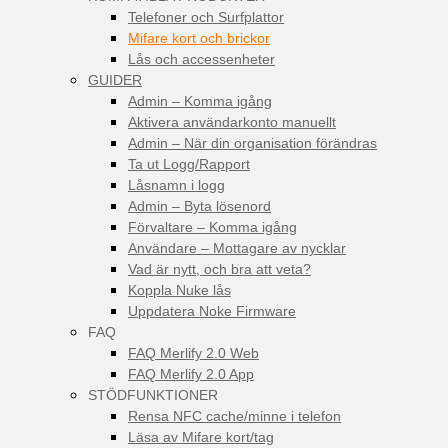
Telefoner och Surfplattor
Mifare kort och brickor
Lås och accessenheter
GUIDER
Admin – Komma igång
Aktivera användarkonto manuellt
Admin – När din organisation förändras
Ta ut Logg/Rapport
Låsnamn i logg
Admin – Byta lösenord
Förvaltare – Komma igång
Användare – Mottagare av nycklar
Vad är nytt, och bra att veta?
Koppla Nuke lås
Uppdatera Noke Firmware
FAQ
FAQ Merlify 2.0 Web
FAQ Merlify 2.0 App
STÖDFUNKTIONER
Rensa NFC cache/minne i telefon
Läsa av Mifare kort/tag