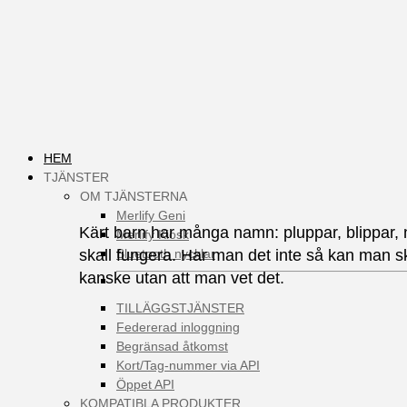
HEM
TJÄNSTER
OM TJÄNSTERNA
Merlify Geni
Kärt barn har många namn: pluppar, blippar, nu
Merlify Kiosk
skall fungera. Har man det inte så kan man s
Bluetooth nycklar
kanske utan att man vet det.
TILLÄGGSTJÄNSTER
Federerad inloggning
Begränsad åtkomst
Kort/Tag-nummer via API
Öppet API
KOMPATIBLA PRODUKTER