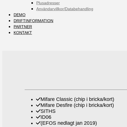
Plusadresser
Användarvillkor/Databehandling
DEMO
DRIFTINFORMATION
PARTNER
KONTAKT
Mifare Classic (chip i bricka/kort)
Mifare Desfire (chip i bricka/kort)
SITHS
ID06
(EFOS nedlagt jan 2019)