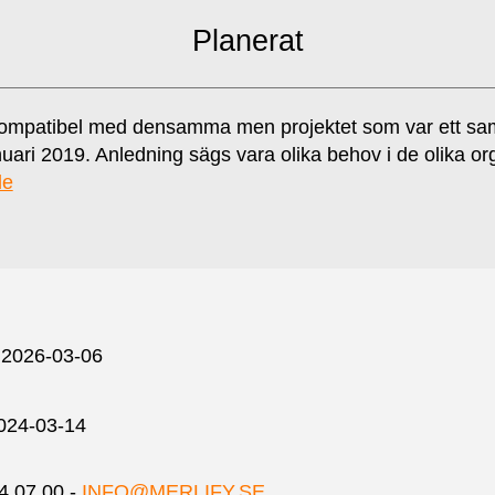
Planerat
kompatibel med densamma men projektet som var ett sa
nuari 2019. Anledning sägs vara olika behov i de olika o
de
2026-03-06
024-03-14
34 07 00 -
INFO@MERLIFY.SE