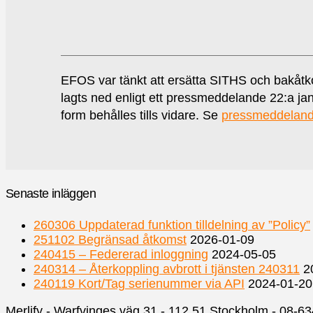
EFOS var tänkt att ersätta SITHS och bakåt
lagts ned enligt ett pressmeddelande 22:a ja
form behålles tills vidare. Se
pressmeddelan
Senaste inläggen
260306 Uppdaterad funktion tilldelning av ”Policy”
251102 Begränsad åtkomst
2026-01-09
240415 – Federerad inloggning
2024-05-05
240314 – Återkoppling avbrott i tjänsten 240311
2
240119 Kort/Tag serienummer via API
2024-01-20
Merlify - Warfvinges väg 31 - 112 51 Stockholm - 08-6